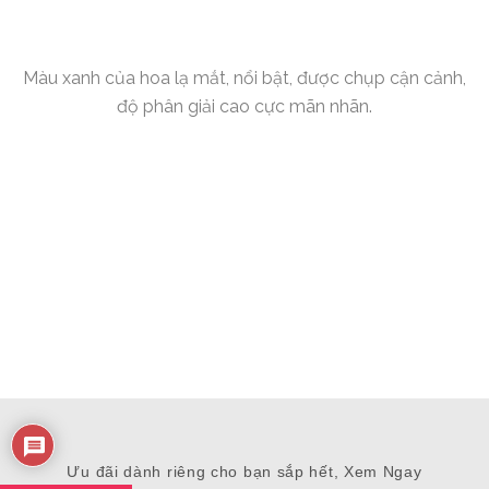
Màu xanh của hoa lạ mắt, nổi bật, được chụp cận cảnh,
độ phân giải cao cực mãn nhãn.
Ưu đãi dành riêng cho bạn sắp hết, Xem Ngay
Vườn hoa tím thơ mộng, những cánh hoa nhỏ nhắn rực