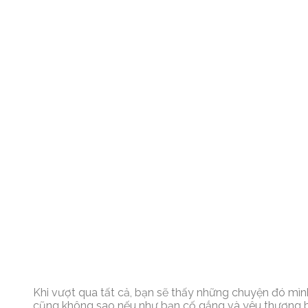
Khi vượt qua tất cả, bạn sẽ thấy những chuyện đó mì
cũng không sao nếu như bạn cố gắng và yêu thương b