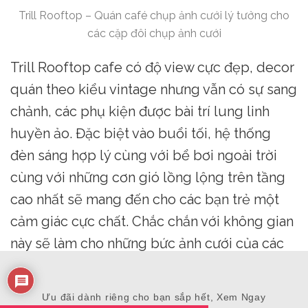
Trill Rooftop – Quán café chụp ảnh cưới lý tưởng cho
các cặp đôi chụp ảnh cưới
Trill Rooftop cafe có độ view cực đẹp, decor
quán theo kiểu vintage nhưng vẫn có sự sang
chảnh, các phụ kiện được bài trí lung linh
huyền ảo. Đặc biệt vào buổi tối, hệ thống
đèn sáng hợp lý cùng với bể bơi ngoài trời
cùng với những cơn gió lồng lộng trên tầng
cao nhất sẽ mang đến cho các bạn trẻ một
cảm giác cực chất. Chắc chắn với không gian
này sẽ làm cho những bức ảnh cưới của các
cặp đôi thêm phần lung linh.
Ưu đãi dành riêng cho bạn sắp hết, Xem Ngay
Trang phục: Váy cưới voan đơn giản