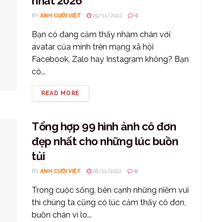
nhất 2026
BY
ẢNH CƯỜI VIỆT
29/11/2022
0
Bạn có đang cảm thấy nhàm chán với
avatar của mình trên mạng xã hội
Facebook, Zalo hay Instagram không? Bạn
có...
READ MORE
Tổng hợp 99 hình ảnh cô đơn
đẹp nhất cho những lúc buồn
tủi
BY
ẢNH CƯỜI VIỆT
18/11/2022
0
Trong cuộc sống, bên cạnh những niềm vui
thì chúng ta cũng có lúc cảm thấy cô đơn,
buồn chán vì lo...