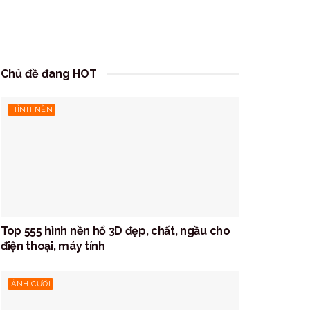
Chủ đề đang HOT
HÌNH NỀN
Top 555 hình nền hổ 3D đẹp, chất, ngầu cho
điện thoại, máy tính
ẢNH CƯỚI