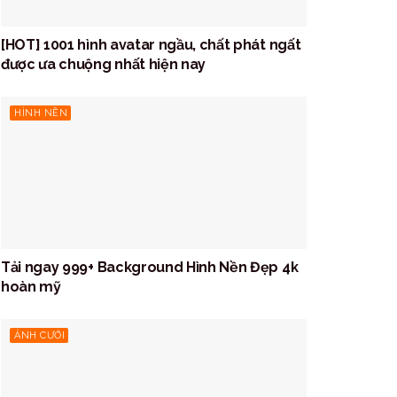
[HOT] 1001 hình avatar ngầu, chất phát ngất
được ưa chuộng nhất hiện nay
HÌNH NỀN
Tải ngay 999+ Background Hình Nền Đẹp 4k
hoàn mỹ
ẢNH CƯỚI