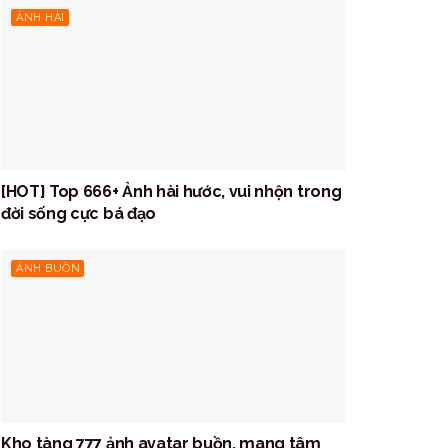
ẢNH HÀI
[HOT] Top 666+ Ảnh hài hước, vui nhộn trong
đời sống cực bá đạo
ẢNH BUỒN
Kho tàng 777 ảnh avatar buồn, mang tâm