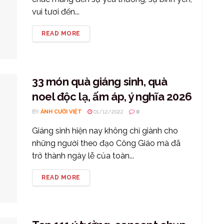
vui tươi đến...
READ MORE
33 món quà giáng sinh, quà
noel độc lạ, ấm áp, ý nghĩa 2026
BY
ẢNH CƯỜI VIỆT
01/12/2022
0
Giáng sinh hiện nay không chỉ giành cho
những người theo đạo Công Giáo mà đã
trở thành ngày lễ của toàn...
READ MORE