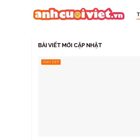
T
Ảnh Cười Việt
BÀI VIẾT MỚI CẬP NHẬT
ẢNH ĐẸP