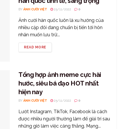
hàn quốc tinh tế, sang trọng
BY
ẢNH CƯỜI VIỆT
25/11/2022
0
Ảnh cưới hàn quốc luôn là xu hướng của
nhiều cặp đôi đang chuẩn bị tiến tới hôn
nhân muốn lưu trữ...
READ MORE
Tổng hợp ảnh meme cực hài
hước, siêu bá đạo HOT nhất
hiện nay
BY
ẢNH CƯỜI VIỆT
25/11/2022
0
Lướt Instagram, TikTok, Facebook là cách
được nhiều người thường làm để giải trí sau
những giờ làm việc căng thẳng. Mạng...