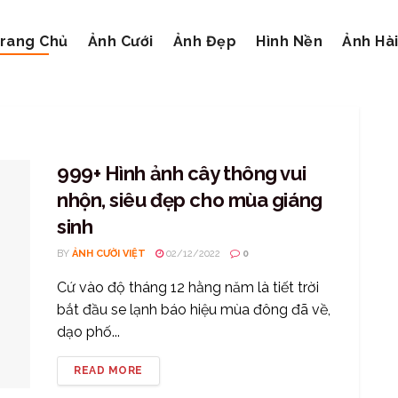
rang Chủ
Ảnh Cưới
Ảnh Đẹp
Hình Nền
Ảnh Hà
999+ Hình ảnh cây thông vui
nhộn, siêu đẹp cho mùa giáng
sinh
BY
ẢNH CƯỜI VIỆT
02/12/2022
0
Cứ vào độ tháng 12 hằng năm là tiết trời
bắt đầu se lạnh báo hiệu mùa đông đã về,
dạo phố...
READ MORE