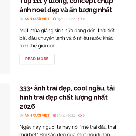
Top 111 ý tưởng, concept chụp
ảnh noel đẹp và ấn tượng nhất
BY
ẢNH CƯỜI VIỆT
03/12/2022
0
Một mùa giáng sinh nữa đang đến, thời tiết
bắt đầu chuyển lạnh và ở nhiều nước khác
trên thế giới còn...
READ MORE
333+ ảnh trai đẹp, cool ngầu, tải
hình trai đẹp chất lượng nhất
2026
BY
ẢNH CƯỜI VIỆT
29/11/2022
0
Ngày nay, người ta hay nói “mê trai đầu thai
mới hết”. Bởi sắc đẹp của một người đàn