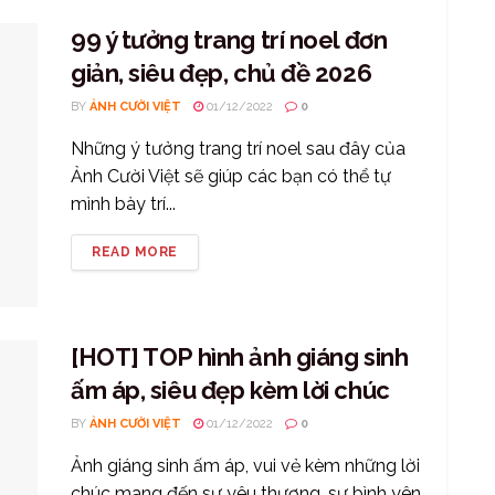
99 ý tưởng trang trí noel đơn
giản, siêu đẹp, chủ đề 2026
BY
ẢNH CƯỜI VIỆT
01/12/2022
0
Những ý tưởng trang trí noel sau đây của
Ảnh Cười Việt sẽ giúp các bạn có thể tự
mình bày trí...
READ MORE
[HOT] TOP hình ảnh giáng sinh
ấm áp, siêu đẹp kèm lời chúc
BY
ẢNH CƯỜI VIỆT
01/12/2022
0
Ảnh giáng sinh ấm áp, vui vẻ kèm những lời
chúc mang đến sự yêu thương, sự bình yên,